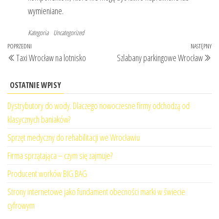
wymieniane.
Kategoria
Uncategorized
Nawigacja
Poprzedni
POPRZEDNI
NASTĘPNY
Na
Taxi Wrocław na lotnisko
Szlabany parkingowe Wrocław
wpisu
wpis
wp
OSTATNIE WPISY
Dystrybutory do wody. Dlaczego nowoczesne firmy odchodzą od
klasycznych baniaków?
Sprzęt medyczny do rehabilitacji we Wrocławiu
Firma sprzątająca – czym się zajmuje?
Producent worków BIG BAG
Strony internetowe jako fundament obecności marki w świecie
cyfrowym