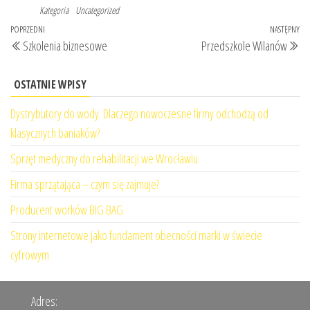
Kategoria
Uncategorized
Nawigacja
Poprzedni
POPRZEDNI
NASTĘPNY
Na
Szkolenia biznesowe
Przedszkole Wilanów
wpisu
wpis
wp
OSTATNIE WPISY
Dystrybutory do wody. Dlaczego nowoczesne firmy odchodzą od
klasycznych baniaków?
Sprzęt medyczny do rehabilitacji we Wrocławiu
Firma sprzątająca – czym się zajmuje?
Producent worków BIG BAG
Strony internetowe jako fundament obecności marki w świecie
cyfrowym
Adres: