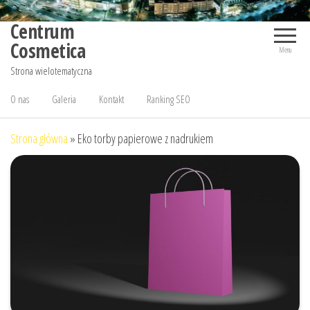
Przejdź
Centrum
do
Cosmetica
treści
Menu
Strona wielotematyczna
O nas
Galeria
Kontakt
Ranking SEO
Strona główna
»
Eko torby papierowe z nadrukiem