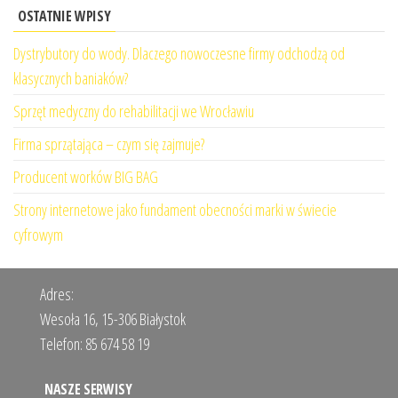
OSTATNIE WPISY
Dystrybutory do wody. Dlaczego nowoczesne firmy odchodzą od
klasycznych baniaków?
Sprzęt medyczny do rehabilitacji we Wrocławiu
Firma sprzątająca – czym się zajmuje?
Producent worków BIG BAG
Strony internetowe jako fundament obecności marki w świecie
cyfrowym
Adres:
Wesoła 16, 15-306 Białystok
Telefon:
85 674 58 19
NASZE SERWISY