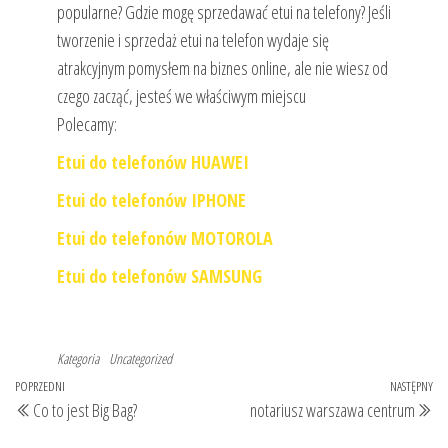
popularne? Gdzie mogę sprzedawać etui na telefony? Jeśli
tworzenie i sprzedaż etui na telefon wydaje się
atrakcyjnym pomysłem na biznes online, ale nie wiesz od
czego zacząć, jesteś we właściwym miejscu
Polecamy:
Etui do telefonów HUAWEI
Etui do telefonów IPHONE
Etui do telefonów MOTOROLA
Etui do telefonów SAMSUNG
Kategoria
Uncategorized
Nawigacja
Poprzedni
POPRZEDNI
NASTĘPNY
Na
Co to jest Big Bag?
notariusz warszawa centrum
wpisu
wpis
wp