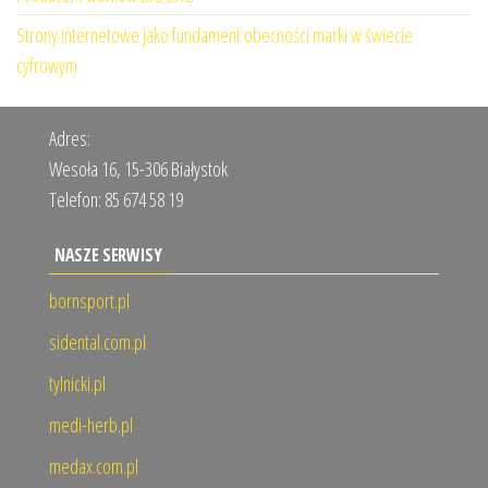
Strony internetowe jako fundament obecności marki w świecie
cyfrowym
Adres:
Wesoła 16, 15-306 Białystok
Telefon:
85 674 58 19
NASZE SERWISY
bornsport.pl
sidental.com.pl
tylnicki.pl
medi-herb.pl
medax.com.pl