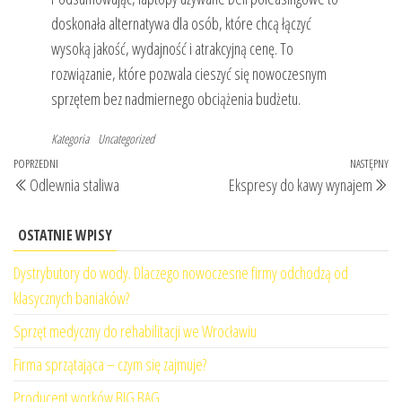
doskonała alternatywa dla osób, które chcą łączyć
wysoką jakość, wydajność i atrakcyjną cenę. To
rozwiązanie, które pozwala cieszyć się nowoczesnym
sprzętem bez nadmiernego obciążenia budżetu.
Kategoria
Uncategorized
Nawigacja
Poprzedni
POPRZEDNI
NASTĘPNY
Na
Odlewnia staliwa
Ekspresy do kawy wynajem
wpisu
wpis
wp
OSTATNIE WPISY
Dystrybutory do wody. Dlaczego nowoczesne firmy odchodzą od
klasycznych baniaków?
Sprzęt medyczny do rehabilitacji we Wrocławiu
Firma sprzątająca – czym się zajmuje?
Producent worków BIG BAG