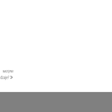
NASTĘPNY
Następny
dzaje?
wpis