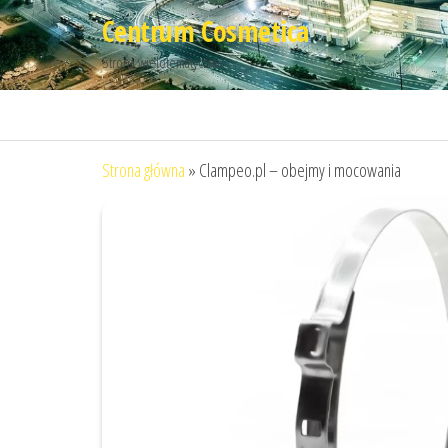
Przejdź
Centrum Cosmetica
do
Strona wielotematyczna
treści
Strona główna
»
Clampeo.pl – obejmy i mocowania