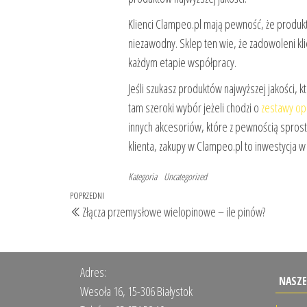
Klienci Clampeo.pl mają pewność, że produkt, k
niezawodny. Sklep ten wie, że zadowoleni klie
każdym etapie współpracy.
Jeśli szukasz produktów najwyższej jakości, 
tam szeroki wybór jeżeli chodzi o
zestawy op
innych akcesoriów, które z pewnością sprost
klienta, zakupy w Clampeo.pl to inwestycja 
Kategoria
Uncategorized
Nawigacja
Poprzedni
POPRZEDNI
Złącza przemysłowe wielopinowe – ile pinów?
wpisu
wpis
Adres:
NASZE
Wesoła 16, 15-306 Białystok