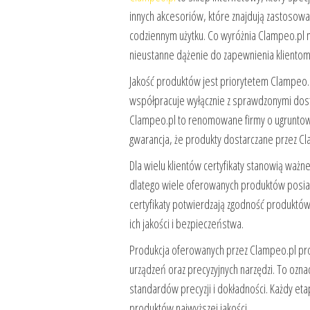
innych akcesoriów, które znajdują zastosowan
codziennym użytku. Co wyróżnia Clampeo.pl na
nieustanne dążenie do zapewnienia klientom 
Jakość produktów jest priorytetem Clampeo.p
współpracuje wyłącznie z sprawdzonymi dosta
Clampeo.pl to renomowane firmy o ugruntowan
gwarancja, że produkty dostarczane przez Cl
Dla wielu klientów certyfikaty stanowią waż
dlatego wiele oferowanych produktów posiada
certyfikaty potwierdzają zgodność produktó
ich jakości i bezpieczeństwa.
Produkcja oferowanych przez Clampeo.pl pr
urządzeń oraz precyzyjnych narzędzi. To ozn
standardów precyzji i dokładności. Każdy eta
produktów najwyższej jakości.