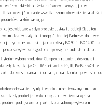
ie w różnych dziedzinach życia, zarówno w przemyśle, jak i w
 tle konkurencji? To przede wszystkim skoncentrowanie się na jakości i
produktów, na które zasługują.
l, co jest widoczne w całym procesie dostaw i produkcji. Sklep ten
wcami z krajów azjatyckich i Europy Zachodniej. Partnerzy i dostawcy
ej pozycji na rynku, posiadające certyfikaty ISO 9001 i ISO 14001. To
ampeo.pl są wytwarzane zgodnie z najwyższymi standardami jakości.
ne kryterium wyboru produktów. Clampeo.pl rozumie to doskonale i
 certyfikaty, takie jak CE, TUV Rheinland, RoHS, UL, PAHS, REACH. Te
w z określonymi standardami i normami, co daje klientom pewność co do
oduktów odbywa się przy użyciu w pełni zautomatyzowanych maszyn,
acza, że każdy produkt jest wytwarzany z zachowaniem najwyższych
p produkcji podlega kontroli jakości, która nadzoruje wytworzenie