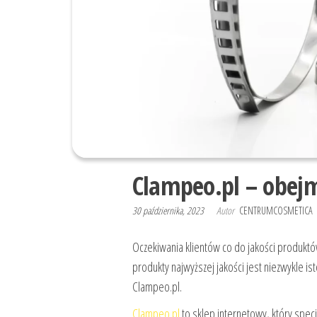
Clampeo.pl – obej
30 października, 2023
Autor
CENTRUMCOSMETICA
Oczekiwania klientów co do jakości produkt
produkty najwyższej jakości jest niezwykle is
Clampeo.pl.
Clampeo.pl
to sklep internetowy, który spec