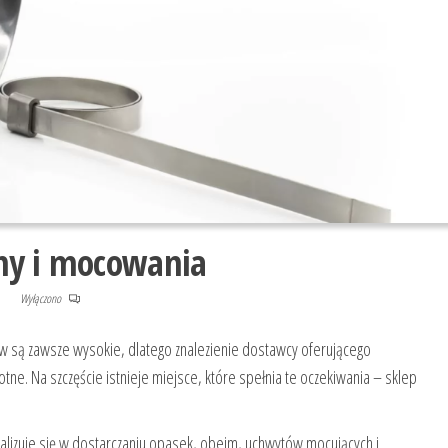
my i mocowania
Wyłączono
ów są zawsze wysokie, dlatego znalezienie dostawcy oferującego
totne. Na szczęście istnieje miejsce, które spełnia te oczekiwania – sklep
jalizuje się w dostarczaniu opasek, obejm, uchwytów mocujących i